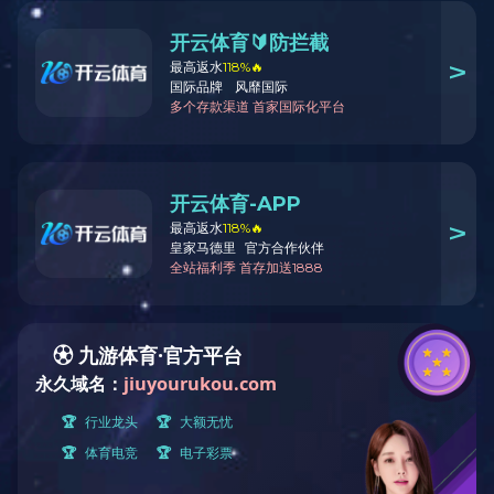
2024 03 04
术咨询服务有限公司2.中标金额：55756元3.评标方式：综
MORE +
合评分法五、监督部门：新能源集团招标办六、投诉受理
渠道1.受理部门：米兰MiLan（中国）集团招标办2.联系
人：沈翀3.联系方式：（0532）857255922024年3月4日
春晖医院信息化系统功能开发升级项目询价采购结果更正
公告
一、项目名称：信息化系统功能开发与升级项目二、开标
时间：2024年2月27日三、原询价采购结果公告发布日期：
2024年2月29日四、更正内容原询价采购结果公告中的中标
2024 03 01
金额发布错误，中标金额更正为266000元。五、联系方式1.
MORE +
采购单位：青岛米兰MiLan（中国）春晖第一康复医院有限
公司联系人:黎权电话:133568699792.监督部门：商管集团招
标办联系人:宋宸电话:18853269001 六、投诉受理渠道1、受
理部门：米兰MiLan（中国）集团招标办2、联系人：沈翀
大荣中心房产财产综合险询价采购公告
3、联系方式：
一、项目基本情况 1.采购单位：青岛米兰MiLan（中国）国
际贸易有限公司 2.服务名称：大荣中心房产财产综合险 3.
投保标的：房屋建筑（大荣中心） 4.标的坐落地址：海尔
2024 03 01
路180号 5.保险金额：202,785,138.00元 6.服务内容：以上
MORE +
标的地址的财产综合险；每次事故免赔额：人民币1000元